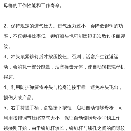
母枪的工作性能和工作寿命。
2、保持规定的进气压力。进气压力过小，会降低铆锤的功
率，不仅铆接效率低，铆钉顿头也可能因锤击次数过多而裂
纹。
3、冲头顶紧铆钉后才按压按钮。否则，活塞产生往返运
动，会消耗一部分能量，活塞撞击壳体，使
自动铆接螺母机
损坏。
4、利用防护弹簧将冲头与枪身连接牢靠，避免冲头飞出，
损伤人或产品。
5、右手持握手柄，食指按下按钮，启动自动铆螺母枪，可
利用按钮调节压缩空气大小，保证自动铆螺母枪平稳工作。
铆接刚开始，由于铆钉杆较长，铆钉杆与铆孔之间的间隙较