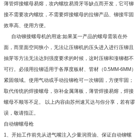
薄管焊接螺母易熔，攻内螺纹易滑牙等缺点而开发，它可铆
接不需要攻内螺纹，不需要焊接螺母的拉铆产品、铆接牢固
效率高、使用方便。
自动铆接螺母机
的用途:如果某一产品的螺母需装在外
面，而里面空间狭小，无法让压铆机的压头进入进行压铆且
抽芽等方法无法达到强度要求的时候，这时压铆和涨铆都不
可行。必须用拉铆适用于各厚度板材、管材（0.5MM-6MM）
紧固领域。使用气动或手动拉铆枪可一次铆固，方便牢固；
取代传统的焊接螺母，弥补金属薄板，薄管焊接易熔，焊接
螺母不顺等不足。 以上内容由苏州速芃达与你分享，若有谬
误，敬请指正。
自动铆螺母枪
1、开始工作前先从进气嘴注入少量润滑油、保证自动铆螺