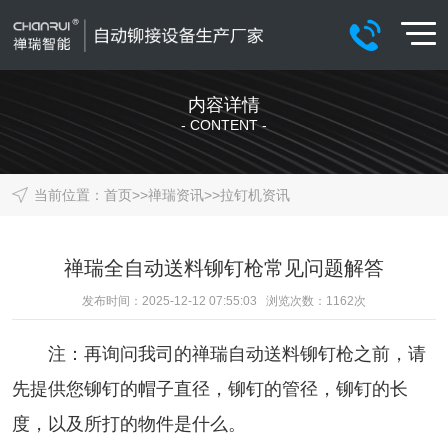
内容详情
- CONTENT -
当前位置：
首页
>>
禅瑞资讯
>>
拉钉机资讯
禅瑞全自动送料铆钉枪常见问题解答
发布时间：2025-12-12 07:55:03 浏览次数：
1162
次
注：再询问我司的
禅瑞
自动送料铆钉枪
之前，请
先提供您铆钉的帽子直径，铆钉的管径，铆钉的长
度，以及所打的物件是什么。